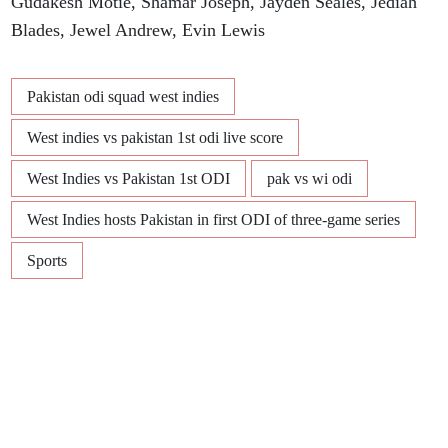
Gudakesh Motie, Shamar Joseph, Jayden Seales, Jediah
Blades, Jewel Andrew, Evin Lewis
Pakistan odi squad west indies
West indies vs pakistan 1st odi live score
West Indies vs Pakistan 1st ODI
pak vs wi odi
West Indies hosts Pakistan in first ODI of three-game series
Sports