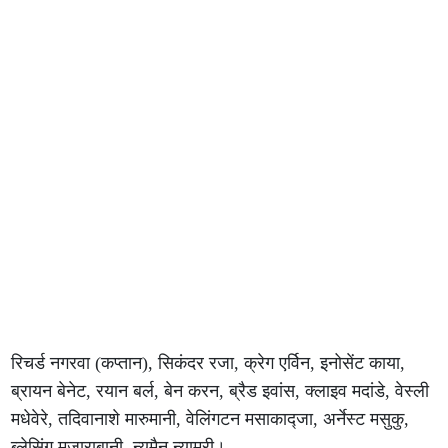
रिचर्ड नगरवा (कप्तान), सिकंदर रजा, क्रेग एर्विन, इनोसेंट काया,
ब्रायन बेनेट, रयान बर्ल, बेन करन, ब्रैड इवांस, क्लाइव मदांडे, वेस्ली
मधेवेरे, तदिवानाशे मारुमानी, वेलिंगटन मसाकाद्जा, अर्नेस्ट मसुकु,
ब्लेसिंग मुजाराबानी, न्यूमैन न्यामुरी।