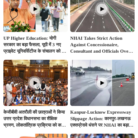
UP Higher Education: योगी
NHAI Takes Strict Action
सरकार का बड़ा फैसला, यूपी में 3 नए
Against Concessionaire,
प्राइवेट यूनिवर्सिटीज के संचालन को हरी
Consultant and Officials Over
झंडी; जानें डिटेल्स
Kanpur–Lucknow Expressway
Issues
केजीबीवी अतरौली की छात्राओं ने किया
Kanpur-Lucknow Expressway
उत्तर प्रदेश विधानसभा का शैक्षिक
Slippage Action: कानपुर-लखनऊ
भ्रमण, लोकतांत्रिक प्रक्रिया को करीब
एक्सप्रेसवे धंसने पर NHAI का बड़ा
से समझा
एक्शन, अधिकारियों और कंपनियों पर
गिरी गाज, टोल वसूली रोकी गई