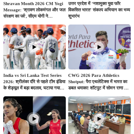
Shravan Month 2026 CM Yogi
उत्तर प्रदेश में ‘नशामुक्त युवा फॉर
Message: 'श्रावण लोकमंगल और जल
विकसित भारत’ संकल्प अभियान का भव्य
संरक्षण का पर्व', सीएम योगी ने
शुभारंभ
प्रदेशवासियों के नाम जारी किया विशेष
संदेश
India vs Sri Lanka Test Series
CWG 2026 Para Athletics
2026: श्रीलंका दौरे से पहले टीम इंडिया
Shotput: पैरा एथलेटिक्स में भारत का
के शेड्यूल में बड़ा बदलाव, घटाया गया
डबल धमाका! शॉटपुट में सोमन राणा ने
वॉर्म-अप मैच का समय; बुमराह-सुदर्शन
जीता गोल्ड, शुभम जुयाल को मिला
पर आई अच्छी खबर
सिल्वर