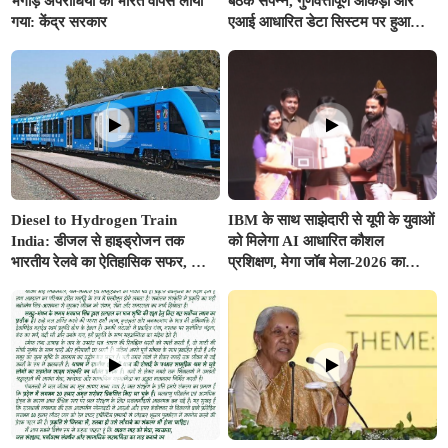
भगोड़े अपराधियों को भारत वापस लाया
बैठक संपन्न, गुणवत्तापूर्ण आंकड़ों और
गया: केंद्र सरकार
एआई आधारित डेटा सिस्टम पर हुआ
मंथन
Diesel to Hydrogen Train
IBM के साथ साझेदारी से यूपी के युवाओं
India: डीजल से हाइड्रोजन तक
को मिलेगा AI आधारित कौशल
भारतीय रेलवे का ऐतिहासिक सफर, जानें
प्रशिक्षण, मेगा जॉब मेला-2026 का
कैसे 'ग्रीन रेल' से साकार होगा 'विकसित
शुभारंभ
भारत @2047'