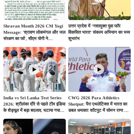
Shravan Month 2026 CM Yogi
उत्तर प्रदेश में ‘नशामुक्त युवा फॉर
Message: 'श्रावण लोकमंगल और जल
विकसित भारत’ संकल्प अभियान का भव्य
संरक्षण का पर्व', सीएम योगी ने
शुभारंभ
प्रदेशवासियों के नाम जारी किया विशेष
संदेश
India vs Sri Lanka Test Series
CWG 2026 Para Athletics
2026: श्रीलंका दौरे से पहले टीम इंडिया
Shotput: पैरा एथलेटिक्स में भारत का
के शेड्यूल में बड़ा बदलाव, घटाया गया
डबल धमाका! शॉटपुट में सोमन राणा ने
वॉर्म-अप मैच का समय; बुमराह-सुदर्शन
जीता गोल्ड, शुभम जुयाल को मिला
पर आई अच्छी खबर
सिल्वर