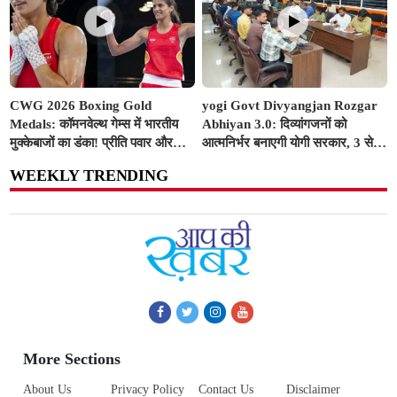
CWG 2026 Boxing Gold
yogi Govt Divyangjan Rozgar
Medals: कॉमनवेल्थ गेम्स में भारतीय
Abhiyan 3.0: दिव्यांगजनों को
मुक्केबाजों का डंका! प्रीति पवार और
आत्मनिर्भर बनाएगी योगी सरकार, 3 से
जैस्मिन लंबोरिया ने रिंग में दागे स्वर्ण
10 अगस्त तक सभी ITI में लगेंगे विशेष
WEEKLY TRENDING
पदक
रोजगार शिविर
More Sections
About Us
Privacy Policy
Contact Us
Disclaimer