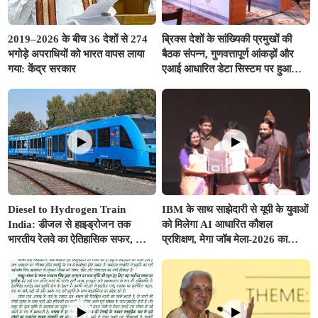
2019–2026 के बीच 36 देशों से 274
ब्रिक्स देशों के सांख्यिकी प्रमुखों की
भगोड़े अपराधियों को भारत वापस लाया
बैठक संपन्न, गुणवत्तापूर्ण आंकड़ों और
गया: केंद्र सरकार
एआई आधारित डेटा सिस्टम पर हुआ
मंथन
Diesel to Hydrogen Train
IBM के साथ साझेदारी से यूपी के युवाओं
India: डीजल से हाइड्रोजन तक
को मिलेगा AI आधारित कौशल
भारतीय रेलवे का ऐतिहासिक सफर, जानें
प्रशिक्षण, मेगा जॉब मेला-2026 का
कैसे 'ग्रीन रेल' से साकार होगा 'विकसित
शुभारंभ
भारत @2047'