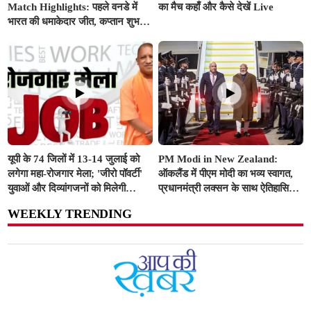
Match Highlights: पहले वनडे में
का मैच कहाँ और कैसे देखें Live
भारत की धमाकेदार जीत, कप्तान शुभमन
गिल, अक्षर और सुंदर के अर्धशतकों से
इंग्लैंड चित
यूपी के 74 जिलों में 13-14 जुलाई को
PM Modi in New Zealand:
लगेगा महा-रोजगार मेला; 'जीरो पॉवर्टी'
ऑकलैंड में पीएम मोदी का भव्य स्वागत,
युवाओं और दिव्यांगजनों को मिलेगी
प्रधानमंत्री लक्सन के साथ ऐतिहासिक
प्राथमिकता
द्विपक्षीय बैठक में FTA और रक्षा सहयोग
WEEKLY TRENDING
पर लगी मुहर