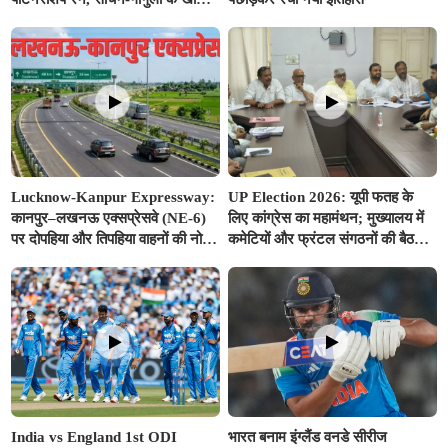
क्लब में एंट्री
Lucknow-Kanpur Expressway:
UP Election 2026: यूपी फतह के
कानपुर–लखनऊ एक्सप्रेसवे (NE-6)
लिए कांग्रेस का महामंथन; मुख्यालय में
पर दोपहिया और तिपहिया वाहनों की नो-
कमेटियों और फ्रंटल संगठनों की बैठक,
एंट्री, FASTag वार्षिक पास को लेकर
गौतम बोले– 'भाजपा की विदाई तय'
NHAI ने जारी की नई गाइडलाइन
India vs England 1st ODI
भारत बनाम इंग्लैंड वनडे सीरीज