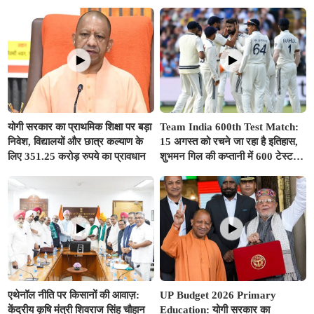
से समझा
एक्शन, अधिकारियों और कंपनियों पर
गिरी गाज, टोल वसूली रोकी गई
योगी सरकार का प्राथमिक शिक्षा पर बड़ा
Team India 600th Test Match:
निवेश, विद्यालयों और छात्र कल्याण के
15 अगस्त को रचने जा रहा है इतिहास,
लिए 351.25 करोड़ रुपये का प्रावधान
शुभमन गिल की कप्तानी में 600 टेस्ट
खेलने वाला दुनिया का तीसरा देश बनेगा
भारत
एथेनॉल नीति पर किसानों की आवाज़:
UP Budget 2026 Primary
केंद्रीय कृषि मंत्री शिवराज सिंह चौहान
Education: योगी सरकार का