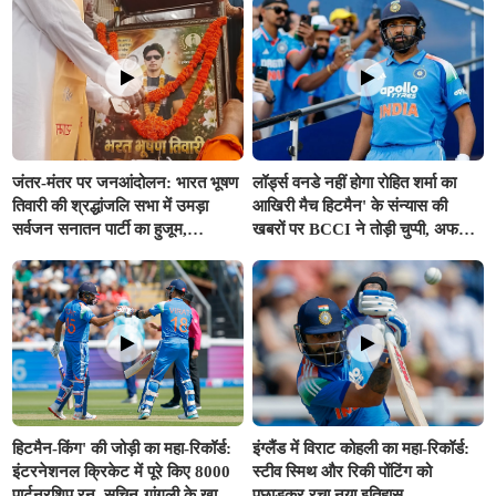
जंतर-मंतर पर जनआंदोलन: भारत भूषण
लॉर्ड्स वनडे नहीं होगा रोहित शर्मा का
तिवारी की श्रद्धांजलि सभा में उमड़ा
आखिरी मैच हिटमैन' के संन्यास की
सर्वजन सनातन पार्टी का हुजूम,
खबरों पर BCCI ने तोड़ी चुप्पी, अफवाहों
राष्ट्रहित में संघर्ष का लिया संकल्प
को किया खारिज
हिटमैन-किंग' की जोड़ी का महा-रिकॉर्ड:
इंग्लैंड में विराट कोहली का महा-रिकॉर्ड:
इंटरनेशनल क्रिकेट में पूरे किए 8000
स्टीव स्मिथ और रिकी पोंटिंग को
पार्टनरशिप रन, सचिन-गांगुली के खास
पछाड़कर रचा नया इतिहास