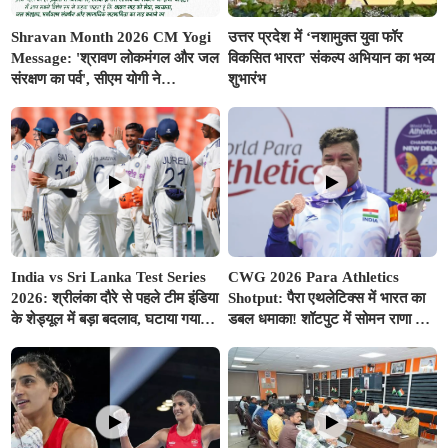
Shravan Month 2026 CM Yogi
उत्तर प्रदेश में ‘नशामुक्त युवा फॉर
Message: 'श्रावण लोकमंगल और जल
विकसित भारत’ संकल्प अभियान का भव्य
संरक्षण का पर्व', सीएम योगी ने
शुभारंभ
प्रदेशवासियों के नाम जारी किया विशेष
संदेश
India vs Sri Lanka Test Series
CWG 2026 Para Athletics
2026: श्रीलंका दौरे से पहले टीम इंडिया
Shotput: पैरा एथलेटिक्स में भारत का
के शेड्यूल में बड़ा बदलाव, घटाया गया
डबल धमाका! शॉटपुट में सोमन राणा ने
वॉर्म-अप मैच का समय; बुमराह-सुदर्शन
जीता गोल्ड, शुभम जुयाल को मिला
पर आई अच्छी खबर
सिल्वर