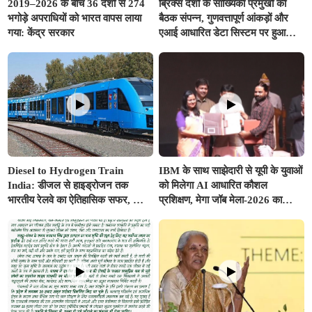
2019–2026 के बीच 36 देशों से 274
ब्रिक्स देशों के सांख्यिकी प्रमुखों की
भगोड़े अपराधियों को भारत वापस लाया
बैठक संपन्न, गुणवत्तापूर्ण आंकड़ों और
गया: केंद्र सरकार
एआई आधारित डेटा सिस्टम पर हुआ
मंथन
Diesel to Hydrogen Train
IBM के साथ साझेदारी से यूपी के युवाओं
India: डीजल से हाइड्रोजन तक
को मिलेगा AI आधारित कौशल
भारतीय रेलवे का ऐतिहासिक सफर, जानें
प्रशिक्षण, मेगा जॉब मेला-2026 का
कैसे 'ग्रीन रेल' से साकार होगा 'विकसित
शुभारंभ
भारत @2047'