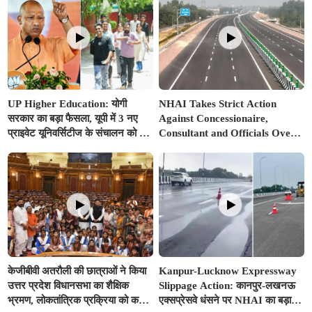
UP Higher Education: योगी
NHAI Takes Strict Action
सरकार का बड़ा फैसला, यूपी में 3 नए
Against Concessionaire,
प्राइवेट यूनिवर्सिटीज के संचालन को हरी
Consultant and Officials Over
झंडी; जानें डिटेल्स
Kanpur–Lucknow Expressway
Issues
केजीबीवी अतरौली की छात्राओं ने किया
Kanpur-Lucknow Expressway
उत्तर प्रदेश विधानसभा का शैक्षिक
Slippage Action: कानपुर-लखनऊ
भ्रमण, लोकतांत्रिक प्रक्रिया को करीब
एक्सप्रेसवे धंसने पर NHAI का बड़ा