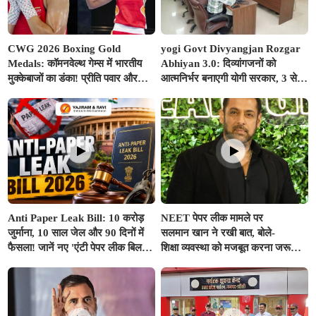
CWG 2026 Boxing Gold
yogi Govt Divyangjan Rozgar
Medals: कॉमनवेल्थ गेम्स में भारतीय
Abhiyan 3.0: दिव्यांगजनों को
मुक्केबाजों का डंका! प्रीति पवार और
आत्मनिर्भर बनाएगी योगी सरकार, 3 से
जैस्मिन लंबोरिया ने रिंग में दागे स्वर्ण
10 अगस्त तक सभी ITI में लगेंगे विशेष
पदक
रोजगार शिविर
Anti Paper Leak Bill: 10 करोड़
NEET पेपर लीक मामले पर
जुर्माना, 10 साल जेल और 90 दिनों में
सलमान खान ने रखी बात, बोले-
फैसला! जानें नए 'एंटी पेपर लीक बिल' से
शिक्षा व्यवस्था को मजबूत करना जरूरी,
कितना बदल जाएगा सिस्टम
मुद्दे का राजनीतिकरण न हो