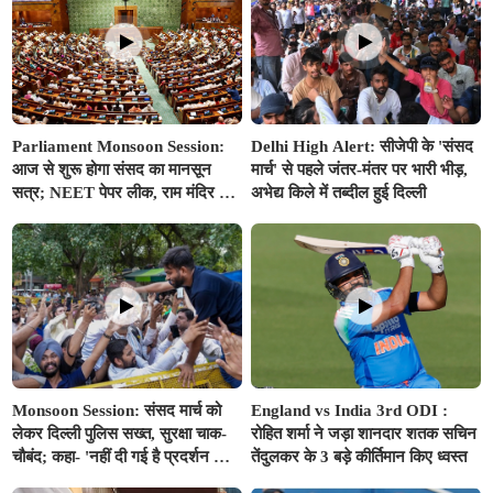
Parliament Monsoon Session:
Delhi High Alert: सीजेपी के 'संसद
आज से शुरू होगा संसद का मानसून
मार्च' से पहले जंतर-मंतर पर भारी भीड़,
सत्र; NEET पेपर लीक, राम मंदिर और
अभेद्य किले में तब्दील हुई दिल्ली
E-20 पेट्रोल पर हंगामे के आसार,
सरकार ला सकती है परिसीमन बिल
Monsoon Session: संसद मार्च को
England vs India 3rd ODI :
लेकर दिल्ली पुलिस सख्त, सुरक्षा चाक-
रोहित शर्मा ने जड़ा शानदार शतक सचिन
चौबंद; कहा- 'नहीं दी गई है प्रदर्शन की
तेंदुलकर के 3 बड़े कीर्तिमान किए ध्वस्त
कोई अनुमति'