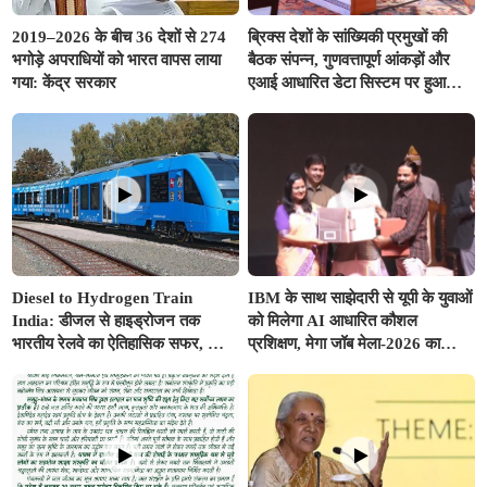
2019–2026 के बीच 36 देशों से 274
ब्रिक्स देशों के सांख्यिकी प्रमुखों की
भगोड़े अपराधियों को भारत वापस लाया
बैठक संपन्न, गुणवत्तापूर्ण आंकड़ों और
गया: केंद्र सरकार
एआई आधारित डेटा सिस्टम पर हुआ
मंथन
Diesel to Hydrogen Train
IBM के साथ साझेदारी से यूपी के युवाओं
India: डीजल से हाइड्रोजन तक
को मिलेगा AI आधारित कौशल
भारतीय रेलवे का ऐतिहासिक सफर, जानें
प्रशिक्षण, मेगा जॉब मेला-2026 का
कैसे 'ग्रीन रेल' से साकार होगा 'विकसित
शुभारंभ
भारत @2047'