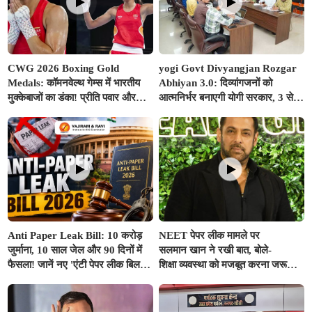
CWG 2026 Boxing Gold
yogi Govt Divyangjan Rozgar
Medals: कॉमनवेल्थ गेम्स में भारतीय
Abhiyan 3.0: दिव्यांगजनों को
मुक्केबाजों का डंका! प्रीति पवार और
आत्मनिर्भर बनाएगी योगी सरकार, 3 से
जैस्मिन लंबोरिया ने रिंग में दागे स्वर्ण
10 अगस्त तक सभी ITI में लगेंगे विशेष
पदक
रोजगार शिविर
Anti Paper Leak Bill: 10 करोड़
NEET पेपर लीक मामले पर
जुर्माना, 10 साल जेल और 90 दिनों में
सलमान खान ने रखी बात, बोले-
फैसला! जानें नए 'एंटी पेपर लीक बिल' से
शिक्षा व्यवस्था को मजबूत करना जरूरी,
कितना बदल जाएगा सिस्टम
मुद्दे का राजनीतिकरण न हो