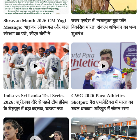
Shravan Month 2026 CM Yogi
उत्तर प्रदेश में ‘नशामुक्त युवा फॉर
Message: 'श्रावण लोकमंगल और जल
विकसित भारत’ संकल्प अभियान का भव्य
संरक्षण का पर्व', सीएम योगी ने
शुभारंभ
प्रदेशवासियों के नाम जारी किया विशेष
संदेश
India vs Sri Lanka Test Series
CWG 2026 Para Athletics
2026: श्रीलंका दौरे से पहले टीम इंडिया
Shotput: पैरा एथलेटिक्स में भारत का
के शेड्यूल में बड़ा बदलाव, घटाया गया
डबल धमाका! शॉटपुट में सोमन राणा ने
वॉर्म-अप मैच का समय; बुमराह-सुदर्शन
जीता गोल्ड, शुभम जुयाल को मिला
पर आई अच्छी खबर
सिल्वर