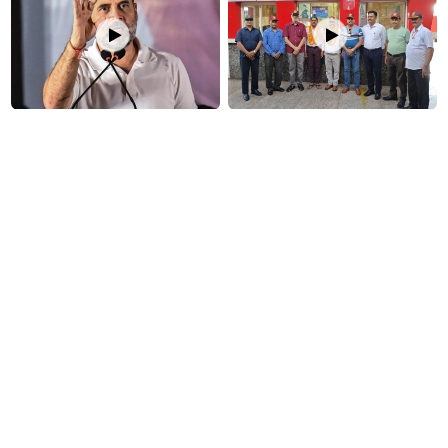
नीट विवाद पर राहुल गांधी का केंद्र पर
कारगिल यात्रा से लौटे वीरों का झांसी में
हमला: 'शिक्षा बजट से ज्यादा नीट पर
भव्य स्वागत: अखिल भारतीय पूर्व सैनिक
खर्च, फिर भी पेपर लीक पर कार्रवाई नहीं
सेवा परिषद ने किया अभिनंदन
NEET पेपर लीक विवाद: दिल्ली में
Sonam Wangchuk Protest:
छात्रों का संसद मार्च, सड़क से सदन
अस्पताल से भी सोनम वांगचुक का
तक गरमाई सियासत
अनशन जारी, पत्नी गीतांजलि ने रखी
अनशन तोड़ने की ये बड़ी शर्त