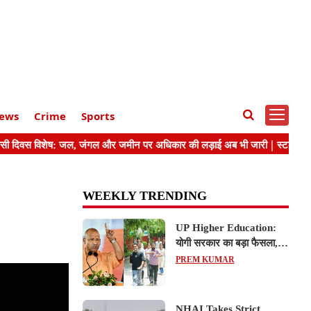
ews
Crime
Sports
WEEKLY TRENDING
UP Higher Education:
योगी सरकार का बड़ा फैसला,
यूपी में 3 नए प्राइवेट
PREM KUMAR
यूनिवर्सिटीज के संचालन को हरी
झंडी; जानें डिटेल्स
NHAI Takes Strict