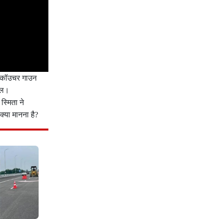
का कॉउचर गाउन
पोल।
्मिता ने
्या मानना है?