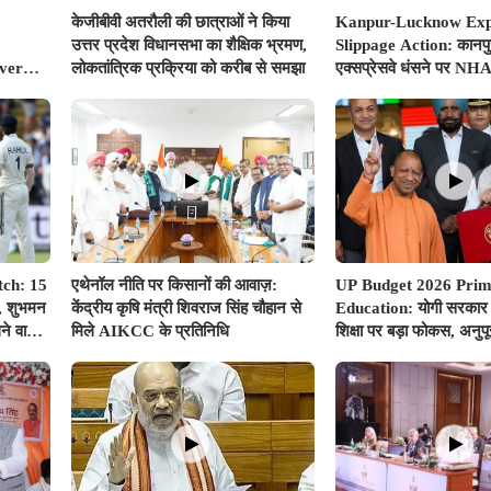
केजीबीवी अतरौली की छात्राओं ने किया
Kanpur-Lucknow Ex
उत्तर प्रदेश विधानसभा का शैक्षिक भ्रमण,
Slippage Action: कान
Over
लोकतांत्रिक प्रक्रिया को करीब से समझा
एक्सप्रेसवे धंसने पर NHA
sway
एक्शन, अधिकारियों और कंप
गाज, टोल वसूली रोकी गई
tch: 15
एथेनॉल नीति पर किसानों की आवाज़:
UP Budget 2026 Pri
स, शुभमन
केंद्रीय कृषि मंत्री शिवराज सिंह चौहान से
Education: योगी सरकार 
ने वाला
मिले AIKCC के प्रतिनिधि
शिक्षा पर बड़ा फोकस, अनुप
351.25 करोड़ रुपए से अ
प्रावधान