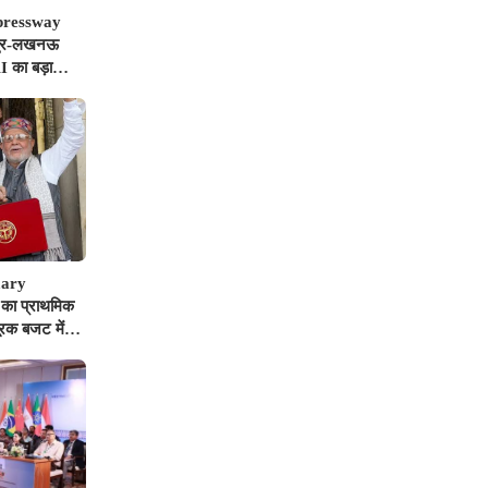
pressway
पुर-लखनऊ
I का बड़ा
नियों पर गिरी
mary
का प्राथमिक
ूरक बजट में
धिक का