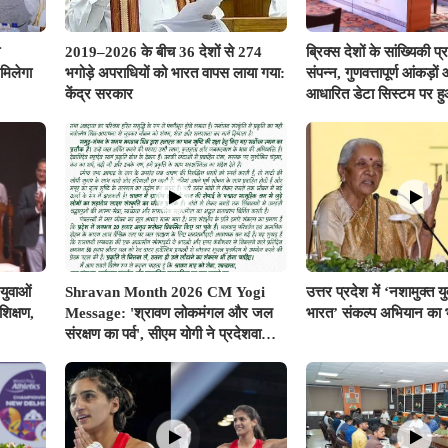
2019–2026 के बीच 36 देशों से 274
ब्रिक्स देशों के सांख्यिकी प
मिलेगा
भगोड़े अपराधियों को भारत वापस लाया गया:
संपन्न, गुणवत्तापूर्ण आंकड़
केंद्र सरकार
आधारित डेटा सिस्टम पर ह
युवाओं
Shravan Month 2026 CM Yogi
उत्तर प्रदेश में ‘नशामुक्त 
िक्षण,
Message: 'श्रावण लोकमंगल और जल
भारत’ संकल्प अभियान का भ
संरक्षण का पर्व', सीएम योगी ने प्रदेशवासियों
के नाम जारी किया विशेष संदेश