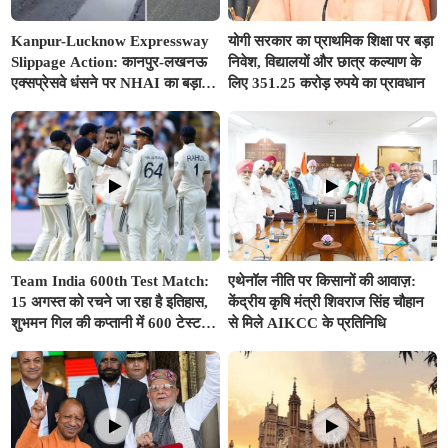
Kanpur-Lucknow Expressway
योगी सरकार का प्राथमिक शिक्षा पर बड़ा
Slippage Action: कानपुर-लखनऊ
निवेश, विद्यालयों और छात्र कल्याण के
एक्सप्रेसवे धंसने पर NHAI का बड़ा
लिए 351.25 करोड़ रुपये का प्रावधान
एक्शन, अधिकारियों और कंपनियों पर
गिरी गाज, टोल वसूली रोकी गई
Team India 600th Test Match:
एथेनॉल नीति पर किसानों की आवाज़:
15 अगस्त को रचने जा रहा है इतिहास,
केंद्रीय कृषि मंत्री शिवराज सिंह चौहान
शुभमन गिल की कप्तानी में 600 टेस्ट
से मिले AIKCC के प्रतिनिधि
खेलने वाला दुनिया का तीसरा देश बनेगा
भारत