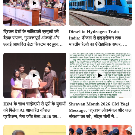
ब्रिक्स देशों के सांख्यिकी प्रमुखों की
Diesel to Hydrogen Train
बैठक संपन्न, गुणवत्तापूर्ण आंकड़ों और
India: डीजल से हाइड्रोजन तक
एआई आधारित डेटा सिस्टम पर हुआ
भारतीय रेलवे का ऐतिहासिक सफर, जानें
मंथन
कैसे 'ग्रीन रेल' से साकार होगा 'विकसित
भारत @2047'
IBM के साथ साझेदारी से यूपी के युवाओं
Shravan Month 2026 CM Yogi
को मिलेगा AI आधारित कौशल
Message: 'श्रावण लोकमंगल और जल
प्रशिक्षण, मेगा जॉब मेला-2026 का
संरक्षण का पर्व', सीएम योगी ने
शुभारंभ
प्रदेशवासियों के नाम जारी किया विशेष
संदेश