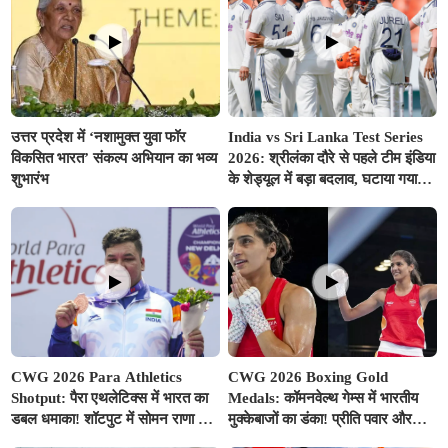
उत्तर प्रदेश में ‘नशामुक्त युवा फॉर
India vs Sri Lanka Test Series
विकसित भारत’ संकल्प अभियान का भव्य
2026: श्रीलंका दौरे से पहले टीम इंडिया
शुभारंभ
के शेड्यूल में बड़ा बदलाव, घटाया गया
वॉर्म-अप मैच का समय; बुमराह-सुदर्शन
पर आई अच्छी खबर
CWG 2026 Para Athletics
CWG 2026 Boxing Gold
Shotput: पैरा एथलेटिक्स में भारत का
Medals: कॉमनवेल्थ गेम्स में भारतीय
डबल धमाका! शॉटपुट में सोमन राणा ने
मुक्केबाजों का डंका! प्रीति पवार और
जीता गोल्ड, शुभम जुयाल को मिला
जैस्मिन लंबोरिया ने रिंग में दागे स्वर्ण