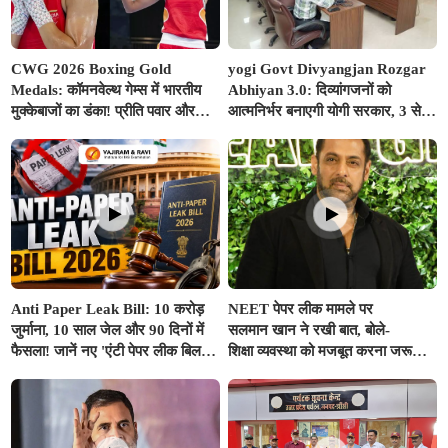
CWG 2026 Boxing Gold
yogi Govt Divyangjan Rozgar
Medals: कॉमनवेल्थ गेम्स में भारतीय
Abhiyan 3.0: दिव्यांगजनों को
मुक्केबाजों का डंका! प्रीति पवार और
आत्मनिर्भर बनाएगी योगी सरकार, 3 से
जैस्मिन लंबोरिया ने रिंग में दागे स्वर्ण
10 अगस्त तक सभी ITI में लगेंगे विशेष
पदक
रोजगार शिविर
Anti Paper Leak Bill: 10 करोड़
NEET पेपर लीक मामले पर
जुर्माना, 10 साल जेल और 90 दिनों में
सलमान खान ने रखी बात, बोले-
फैसला! जानें नए 'एंटी पेपर लीक बिल' से
शिक्षा व्यवस्था को मजबूत करना जरूरी,
कितना बदल जाएगा सिस्टम
मुद्दे का राजनीतिकरण न हो