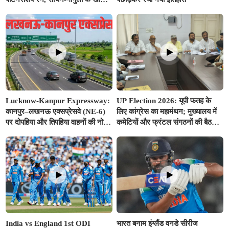
क्लब में एंट्री
Lucknow-Kanpur Expressway:
UP Election 2026: यूपी फतह के
कानपुर–लखनऊ एक्सप्रेसवे (NE-6)
लिए कांग्रेस का महामंथन; मुख्यालय में
पर दोपहिया और तिपहिया वाहनों की नो-
कमेटियों और फ्रंटल संगठनों की बैठक,
एंट्री, FASTag वार्षिक पास को लेकर
गौतम बोले– 'भाजपा की विदाई तय'
NHAI ने जारी की नई गाइडलाइन
India vs England 1st ODI
भारत बनाम इंग्लैंड वनडे सीरीज