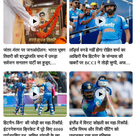
जंतर-मंतर पर जनआंदोलन: भारत भूषण
लॉर्ड्स वनडे नहीं होगा रोहित शर्मा का
तिवारी की श्रद्धांजलि सभा में उमड़ा
आखिरी मैच हिटमैन' के संन्यास की
सर्वजन सनातन पार्टी का हुजूम,
खबरों पर BCCI ने तोड़ी चुप्पी, अफवाहों
राष्ट्रहित में संघर्ष का लिया संकल्प
को किया खारिज
हिटमैन-किंग' की जोड़ी का महा-रिकॉर्ड:
इंग्लैंड में विराट कोहली का महा-रिकॉर्ड:
इंटरनेशनल क्रिकेट में पूरे किए 8000
स्टीव स्मिथ और रिकी पोंटिंग को
पार्टनरशिप रन, सचिन-गांगुली के खास
पछाड़कर रचा नया इतिहास