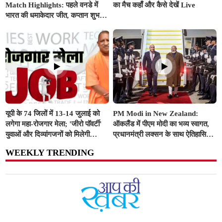
Match Highlights: पहले वनडे में
का मैच कहाँ और कैसे देखें Live
भारत की धमाकेदार जीत, कप्तान शुभमन
गिल, अक्षर और सुंदर के अर्धशतकों से
इंग्लैंड चित
यूपी के 74 जिलों में 13-14 जुलाई को
PM Modi in New Zealand:
लगेगा महा-रोजगार मेला; 'जीरो पॉवर्टी'
ऑकलैंड में पीएम मोदी का भव्य स्वागत,
युवाओं और दिव्यांगजनों को मिलेगी
प्रधानमंत्री लक्सन के साथ ऐतिहासिक
प्राथमिकता
द्विपक्षीय बैठक में FTA और रक्षा सहयोग
WEEKLY TRENDING
पर लगी मुहर