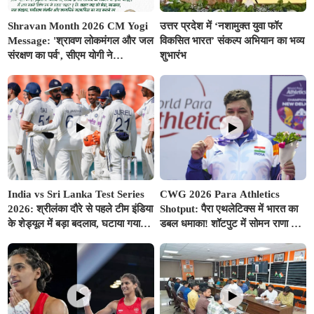
Shravan Month 2026 CM Yogi
उत्तर प्रदेश में ‘नशामुक्त युवा फॉर
Message: 'श्रावण लोकमंगल और जल
विकसित भारत’ संकल्प अभियान का भव्य
संरक्षण का पर्व', सीएम योगी ने
शुभारंभ
प्रदेशवासियों के नाम जारी किया विशेष
संदेश
India vs Sri Lanka Test Series
CWG 2026 Para Athletics
2026: श्रीलंका दौरे से पहले टीम इंडिया
Shotput: पैरा एथलेटिक्स में भारत का
के शेड्यूल में बड़ा बदलाव, घटाया गया
डबल धमाका! शॉटपुट में सोमन राणा ने
वॉर्म-अप मैच का समय; बुमराह-सुदर्शन
जीता गोल्ड, शुभम जुयाल को मिला
पर आई अच्छी खबर
सिल्वर