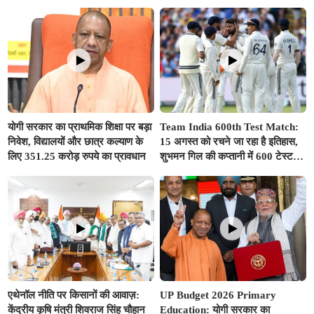
से समझा
एक्शन, अधिकारियों और कंपनियों पर
गिरी गाज, टोल वसूली रोकी गई
योगी सरकार का प्राथमिक शिक्षा पर बड़ा
Team India 600th Test Match:
निवेश, विद्यालयों और छात्र कल्याण के
15 अगस्त को रचने जा रहा है इतिहास,
लिए 351.25 करोड़ रुपये का प्रावधान
शुभमन गिल की कप्तानी में 600 टेस्ट
खेलने वाला दुनिया का तीसरा देश बनेगा
भारत
एथेनॉल नीति पर किसानों की आवाज़:
UP Budget 2026 Primary
केंद्रीय कृषि मंत्री शिवराज सिंह चौहान
Education: योगी सरकार का