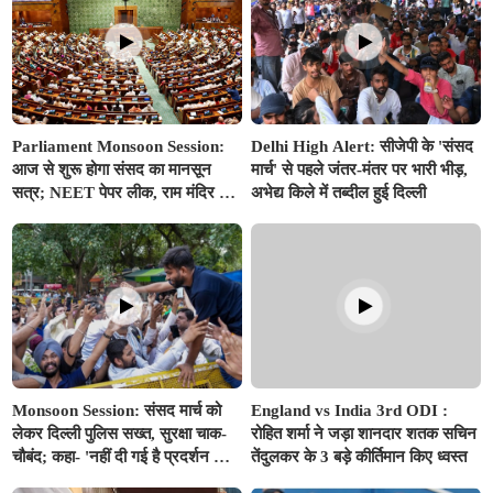
Parliament Monsoon Session:
Delhi High Alert: सीजेपी के 'संसद
आज से शुरू होगा संसद का मानसून
मार्च' से पहले जंतर-मंतर पर भारी भीड़,
सत्र; NEET पेपर लीक, राम मंदिर और
अभेद्य किले में तब्दील हुई दिल्ली
E-20 पेट्रोल पर हंगामे के आसार,
सरकार ला सकती है परिसीमन बिल
Monsoon Session: संसद मार्च को
England vs India 3rd ODI :
लेकर दिल्ली पुलिस सख्त, सुरक्षा चाक-
रोहित शर्मा ने जड़ा शानदार शतक सचिन
चौबंद; कहा- 'नहीं दी गई है प्रदर्शन की
तेंदुलकर के 3 बड़े कीर्तिमान किए ध्वस्त
कोई अनुमति'