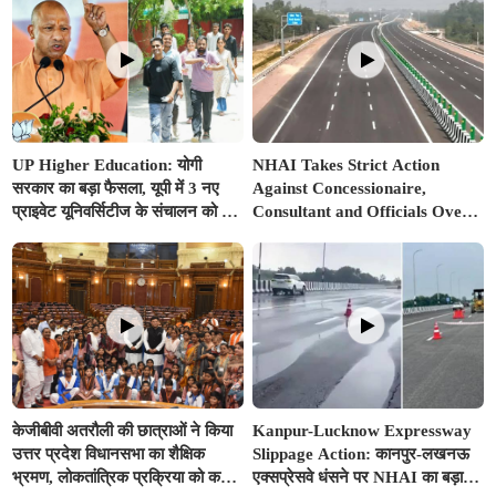
UP Higher Education: योगी
NHAI Takes Strict Action
सरकार का बड़ा फैसला, यूपी में 3 नए
Against Concessionaire,
प्राइवेट यूनिवर्सिटीज के संचालन को हरी
Consultant and Officials Over
झंडी; जानें डिटेल्स
Kanpur–Lucknow Expressway
Issues
केजीबीवी अतरौली की छात्राओं ने किया
Kanpur-Lucknow Expressway
उत्तर प्रदेश विधानसभा का शैक्षिक
Slippage Action: कानपुर-लखनऊ
भ्रमण, लोकतांत्रिक प्रक्रिया को करीब
एक्सप्रेसवे धंसने पर NHAI का बड़ा