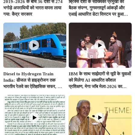
2019–2026 के बीच 36 देशों से 274
ब्रिक्स देशों के सांख्यिकी प्रमुखों की
भगोड़े अपराधियों को भारत वापस लाया
बैठक संपन्न, गुणवत्तापूर्ण आंकड़ों और
गया: केंद्र सरकार
एआई आधारित डेटा सिस्टम पर हुआ
मंथन
Diesel to Hydrogen Train
IBM के साथ साझेदारी से यूपी के युवाओं
India: डीजल से हाइड्रोजन तक
को मिलेगा AI आधारित कौशल
भारतीय रेलवे का ऐतिहासिक सफर, जानें
प्रशिक्षण, मेगा जॉब मेला-2026 का
कैसे 'ग्रीन रेल' से साकार होगा 'विकसित
शुभारंभ
भारत @2047'