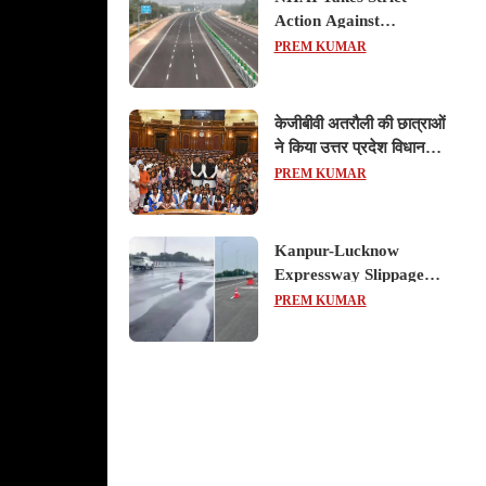
Action Against
Concessionaire,
PREM KUMAR
Consultant and Officials
Over Kanpur–Lucknow
Expressway Issues
केजीबीवी अतरौली की छात्राओं
ने किया उत्तर प्रदेश विधानसभा
का शैक्षिक भ्रमण, लोकतांत्रिक
PREM KUMAR
प्रक्रिया को करीब से समझा
Kanpur-Lucknow
Expressway Slippage
Action: कानपुर-लखनऊ
PREM KUMAR
एक्सप्रेसवे धंसने पर NHAI
का बड़ा एक्शन, अधिकारियों
और कंपनियों पर गिरी गाज,
टोल वसूली रोकी गई