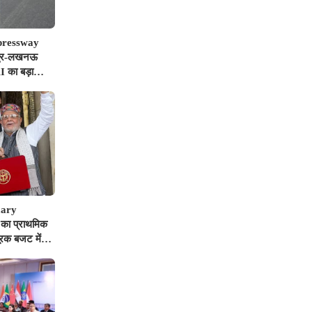
pressway
पुर-लखनऊ
I का बड़ा
नियों पर गिरी
mary
का प्राथमिक
ूरक बजट में
धिक का