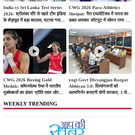
India vs Sri Lanka Test Series
CWG 2026 Para Athletics
2026: श्रीलंका दौरे से पहले टीम इंडिया
Shotput: पैरा एथलेटिक्स में भारत का
के शेड्यूल में बड़ा बदलाव, घटाया गया
डबल धमाका! शॉटपुट में सोमन राणा ने
वॉर्म-अप मैच का समय; बुमराह-सुदर्शन
जीता गोल्ड, शुभम जुयाल को मिला
पर आई अच्छी खबर
सिल्वर
CWG 2026 Boxing Gold
yogi Govt Divyangjan Rozgar
Medals: कॉमनवेल्थ गेम्स में भारतीय
Abhiyan 3.0: दिव्यांगजनों को
मुक्केबाजों का डंका! प्रीति पवार और
आत्मनिर्भर बनाएगी योगी सरकार, 3 से
जैस्मिन लंबोरिया ने रिंग में दागे स्वर्ण
10 अगस्त तक सभी ITI में लगेंगे विशेष
WEEKLY TRENDING
पदक
रोजगार शिविर