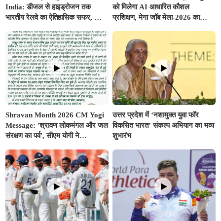
India: डीजल से हाइड्रोजन तक
को मिलेगा AI आधारित कौशल
भारतीय रेलवे का ऐतिहासिक सफर, जानें
प्रशिक्षण, मेगा जॉब मेला-2026 का
कैसे 'ग्रीन रेल' से साकार होगा 'विकसित
शुभारंभ
भारत @2047'
Shravan Month 2026 CM Yogi
उत्तर प्रदेश में ‘नशामुक्त युवा फॉर
Message: 'श्रावण लोकमंगल और जल
विकसित भारत’ संकल्प अभियान का भव्य
संरक्षण का पर्व', सीएम योगी ने
शुभारंभ
प्रदेशवासियों के नाम जारी किया विशेष
संदेश