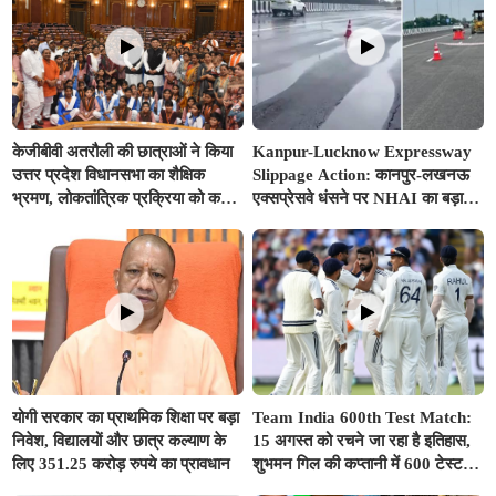
केजीबीवी अतरौली की छात्राओं ने किया
Kanpur-Lucknow Expressway
उत्तर प्रदेश विधानसभा का शैक्षिक
Slippage Action: कानपुर-लखनऊ
भ्रमण, लोकतांत्रिक प्रक्रिया को करीब
एक्सप्रेसवे धंसने पर NHAI का बड़ा
से समझा
एक्शन, अधिकारियों और कंपनियों पर
गिरी गाज, टोल वसूली रोकी गई
योगी सरकार का प्राथमिक शिक्षा पर बड़ा
Team India 600th Test Match:
निवेश, विद्यालयों और छात्र कल्याण के
15 अगस्त को रचने जा रहा है इतिहास,
लिए 351.25 करोड़ रुपये का प्रावधान
शुभमन गिल की कप्तानी में 600 टेस्ट
खेलने वाला दुनिया का तीसरा देश बनेगा