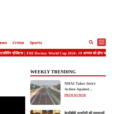
ews
Crime
Sports
WEEKLY TRENDING
NHAI Takes Strict
Action Against
Concessionaire,
PREM KUMAR
Consultant and Officials
Over Kanpur–Lucknow
Expressway Issues
केजीबीवी अतरौली की छात्राओं