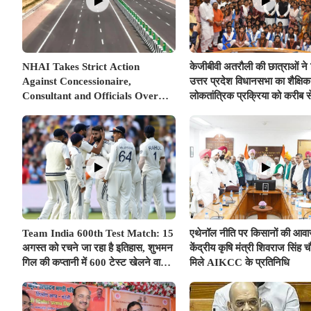
NHAI Takes Strict Action
केजीबीवी अतरौली की छात्राओं ने
Against Concessionaire,
उत्तर प्रदेश विधानसभा का शैक्षि
Consultant and Officials Over
लोकतांत्रिक प्रक्रिया को करीब 
Kanpur–Lucknow Expressway
Issues
Team India 600th Test Match: 15
एथेनॉल नीति पर किसानों की आवा
अगस्त को रचने जा रहा है इतिहास, शुभमन
केंद्रीय कृषि मंत्री शिवराज सिंह च
गिल की कप्तानी में 600 टेस्ट खेलने वाला
मिले AIKCC के प्रतिनिधि
दुनिया का तीसरा देश बनेगा भारत