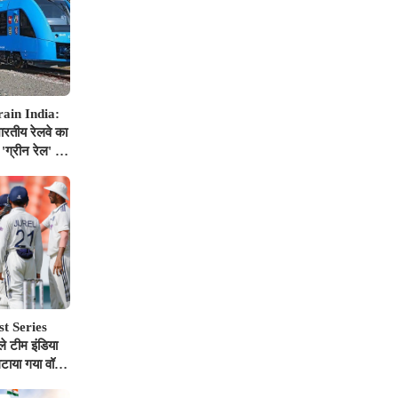
ain India:
रतीय रेलवे का
'ग्रीन रेल' से
रत @2047'
st Series
े टीम इंडिया
टाया गया वॉर्म-
ुदर्शन पर आई