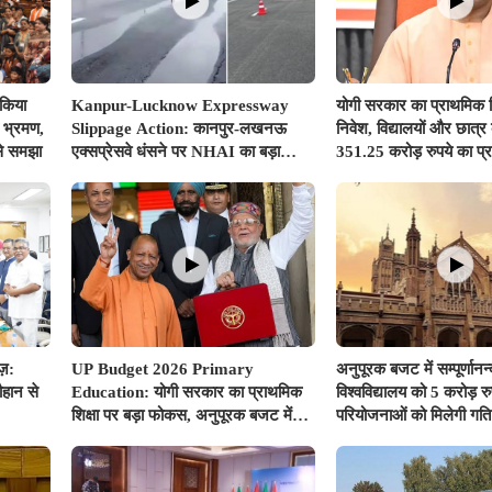
 किया
Kanpur-Lucknow Expressway
योगी सरकार का प्राथमिक शि
क भ्रमण,
Slippage Action: कानपुर-लखनऊ
निवेश, विद्यालयों और छात्र
से समझा
एक्सप्रेसवे धंसने पर NHAI का बड़ा
351.25 करोड़ रुपये का प्
एक्शन, अधिकारियों और कंपनियों पर गिरी
गाज, टोल वसूली रोकी गई
ज़:
UP Budget 2026 Primary
अनुपूरक बजट में सम्पूर्णानन्
ौहान से
Education: योगी सरकार का प्राथमिक
विश्वविद्यालय को 5 करोड़ रु
शिक्षा पर बड़ा फोकस, अनुपूरक बजट में
परियोजनाओं को मिलेगी गति
351.25 करोड़ रुपए से अधिक का
प्रावधान