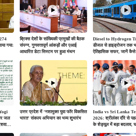
 274
ब्रिक्स देशों के सांख्यिकी प्रमुखों की बैठक
Diesel to Hydrogen Tr
ाया गया:
संपन्न, गुणवत्तापूर्ण आंकड़ों और एआई
डीजल से हाइड्रोजन तक भा
आधारित डेटा सिस्टम पर हुआ मंथन
ऐतिहासिक सफर, जानें कैसे 
साकार होगा 'विकसित भा
Yogi
उत्तर प्रदेश में ‘नशामुक्त युवा फॉर विकसित
India vs Sri Lanka Te
और जल
भारत’ संकल्प अभियान का भव्य शुभारंभ
2026: श्रीलंका दौरे से पहल
ेशवासियों
के शेड्यूल में बड़ा बदलाव, घ
अप मैच का समय; बुमराह-स