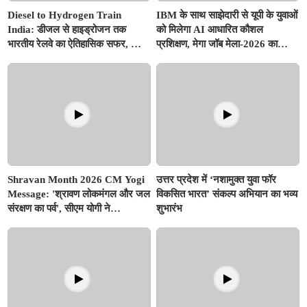
Diesel to Hydrogen Train
IBM के साथ साझेदारी से यूपी के युवाओं
India: डीजल से हाइड्रोजन तक
को मिलेगा AI आधारित कौशल
भारतीय रेलवे का ऐतिहासिक सफर, जानें
प्रशिक्षण, मेगा जॉब मेला-2026 का
कैसे 'ग्रीन रेल' से साकार होगा 'विकसित
शुभारंभ
भारत @2047'
Shravan Month 2026 CM Yogi
उत्तर प्रदेश में ‘नशामुक्त युवा फॉर
Message: 'श्रावण लोकमंगल और जल
विकसित भारत’ संकल्प अभियान का भव्य
संरक्षण का पर्व', सीएम योगी ने
शुभारंभ
प्रदेशवासियों के नाम जारी किया विशेष
संदेश