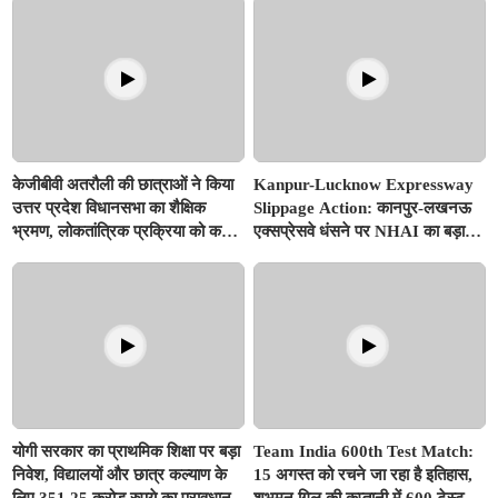
Issues
केजीबीवी अतरौली की छात्राओं ने किया
Kanpur-Lucknow Expressway
उत्तर प्रदेश विधानसभा का शैक्षिक
Slippage Action: कानपुर-लखनऊ
भ्रमण, लोकतांत्रिक प्रक्रिया को करीब
एक्सप्रेसवे धंसने पर NHAI का बड़ा
से समझा
एक्शन, अधिकारियों और कंपनियों पर
गिरी गाज, टोल वसूली रोकी गई
योगी सरकार का प्राथमिक शिक्षा पर बड़ा
Team India 600th Test Match:
निवेश, विद्यालयों और छात्र कल्याण के
15 अगस्त को रचने जा रहा है इतिहास,
लिए 351.25 करोड़ रुपये का प्रावधान
शुभमन गिल की कप्तानी में 600 टेस्ट