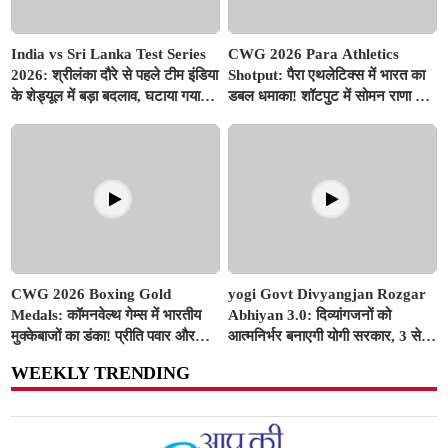
India vs Sri Lanka Test Series
CWG 2026 Para Athletics
2026: श्रीलंका दौरे से पहले टीम इंडिया
Shotput: पैरा एथलेटिक्स में भारत का
के शेड्यूल में बड़ा बदलाव, घटाया गया
डबल धमाका! शॉटपुट में सोमन राणा ने
वॉर्म-अप मैच का समय; बुमराह-सुदर्शन
जीता गोल्ड, शुभम जुयाल को मिला
पर आई अच्छी खबर
सिल्वर
CWG 2026 Boxing Gold
yogi Govt Divyangjan Rozgar
Medals: कॉमनवेल्थ गेम्स में भारतीय
Abhiyan 3.0: दिव्यांगजनों को
मुक्केबाजों का डंका! प्रीति पवार और
आत्मनिर्भर बनाएगी योगी सरकार, 3 से
जैस्मिन लंबोरिया ने रिंग में दागे स्वर्ण
10 अगस्त तक सभी ITI में लगेंगे विशेष
WEEKLY TRENDING
पदक
रोजगार शिविर