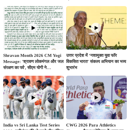
कैसे 'ग्रीन रेल' से साकार होगा 'विकसित
शुभारंभ
भारत @2047'
Shravan Month 2026 CM Yogi
उत्तर प्रदेश में ‘नशामुक्त युवा फॉर
Message: 'श्रावण लोकमंगल और जल
विकसित भारत’ संकल्प अभियान का भव्य
संरक्षण का पर्व', सीएम योगी ने
शुभारंभ
प्रदेशवासियों के नाम जारी किया विशेष
संदेश
India vs Sri Lanka Test Series
CWG 2026 Para Athletics