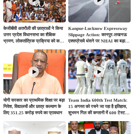
केजीबीवी अतरौली की छात्राओं ने किया
Kanpur-Lucknow Expressway
उत्तर प्रदेश विधानसभा का शैक्षिक
Slippage Action: कानपुर-लखनऊ
भ्रमण, लोकतांत्रिक प्रक्रिया को करीब
एक्सप्रेसवे धंसने पर NHAI का बड़ा
से समझा
एक्शन, अधिकारियों और कंपनियों पर
गिरी गाज, टोल वसूली रोकी गई
योगी सरकार का प्राथमिक शिक्षा पर बड़ा
Team India 600th Test Match:
निवेश, विद्यालयों और छात्र कल्याण के
15 अगस्त को रचने जा रहा है इतिहास,
लिए 351.25 करोड़ रुपये का प्रावधान
शुभमन गिल की कप्तानी में 600 टेस्ट
खेलने वाला दुनिया का तीसरा देश बनेगा
भारत