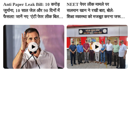
Anti Paper Leak Bill: 10 करोड़
NEET पेपर लीक मामले पर
जुर्माना, 10 साल जेल और 90 दिनों में
सलमान खान ने रखी बात, बोले-
फैसला! जानें नए 'एंटी पेपर लीक बिल' से
शिक्षा व्यवस्था को मजबूत करना जरूरी,
कितना बदल जाएगा सिस्टम
मुद्दे का राजनीतिकरण न हो
नीट विवाद पर राहुल गांधी का केंद्र पर
कारगिल यात्रा से लौटे वीरों का झांसी में
हमला: 'शिक्षा बजट से ज्यादा नीट पर
भव्य स्वागत: अखिल भारतीय पूर्व सैनिक
खर्च, फिर भी पेपर लीक पर कार्रवाई नहीं
सेवा परिषद ने किया अभिनंदन