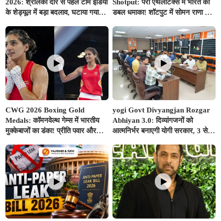
2026: श्रीलंका दौरे से पहले टीम इंडिया
Shotput: पैरा एथलेटिक्स में भारत का
के शेड्यूल में बड़ा बदलाव, घटाया गया
डबल धमाका! शॉटपुट में सोमन राणा ने
वॉर्म-अप मैच का समय; बुमराह-सुदर्शन
जीता गोल्ड, शुभम जुयाल को मिला
पर आई अच्छी खबर
सिल्वर
CWG 2026 Boxing Gold
yogi Govt Divyangjan Rozgar
Medals: कॉमनवेल्थ गेम्स में भारतीय
Abhiyan 3.0: दिव्यांगजनों को
मुक्केबाजों का डंका! प्रीति पवार और
आत्मनिर्भर बनाएगी योगी सरकार, 3 से
जैस्मिन लंबोरिया ने रिंग में दागे स्वर्ण
10 अगस्त तक सभी ITI में लगेंगे विशेष
पदक
रोजगार शिविर