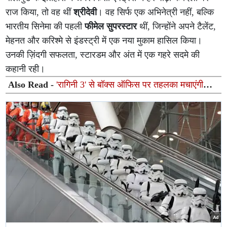
राज किया, तो वह थीं
श्रीदेवी
। वह सिर्फ एक अभिनेत्री नहीं, बल्कि
भारतीय सिनेमा की पहली
फीमेल सुपरस्टार
थीं, जिन्होंने अपने टैलेंट,
मेहनत और करिश्मे से इंडस्ट्री में एक नया मुकाम हासिल किया।
उनकी ज़िंदगी सफलता, स्टारडम और अंत में एक गहरे सदमे की
कहानी रही।
Also Read -
'रागिनी 3' से बॉक्स ऑफिस पर तहलका मचाएंगी
तमन्ना भाटिया; हॉरर-रोमांस फ्रेंचाइजी के नए सीक्वल का एलान